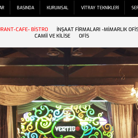
AR
BASINDA
KURUMSAL
VİTRAY TEKNİKLERİ
SE
URANT-CAFE- BİSTRO
İNŞAAT FİRMALARI -MİMARLIK OFİ
CAMİİ VE KİLİSE
OFİS