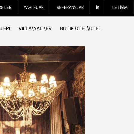
RGİLER
YAPI FUARI
REFERANSLAR
İK
İLETİŞİM
SLERİ
VİLLA\YALI\EV
BUTİK OTEL\OTEL