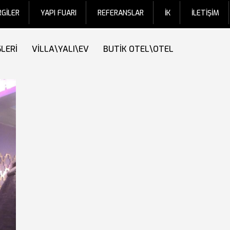
RGİLER
YAPI FUARI
REFERANSLAR
İK
İLETİŞİM
SLERİ
VİLLA\YALI\EV
BUTİK OTEL\OTEL