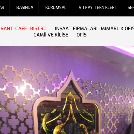
AR
BASINDA
KURUMSAL
VİTRAY TEKNİKLERİ
SE
URANT-CAFE- BİSTRO
İNŞAAT FİRMALARI -MİMARLIK OFİ
CAMİİ VE KİLİSE
OFİS