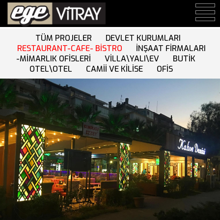
TÜM PROJELER
DEVLET KURUMLARI
RESTAURANT-CAFE- BİSTRO
İNŞAAT FİRMALARI
-MİMARLIK OFİSLERİ
VİLLA\YALI\EV
BUTİK
OTEL\OTEL
CAMİİ VE KİLİSE
OFİS