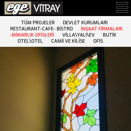
TÜM PROJELER
DEVLET KURUMLARI
RESTAURANT-CAFE- BİSTRO
İNŞAAT FİRMALARI
-MİMARLIK OFİSLERİ
VİLLA\YALI\EV
BUTİK
OTEL\OTEL
CAMİİ VE KİLİSE
OFİS