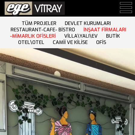
TÜM PROJELER
DEVLET KURUMLARI
RESTAURANT-CAFE- BİSTRO
İNŞAAT FİRMALARI
-MİMARLIK OFİSLERİ
VİLLA\YALI\EV
BUTİK
OTEL\OTEL
CAMİİ VE KİLİSE
OFİS