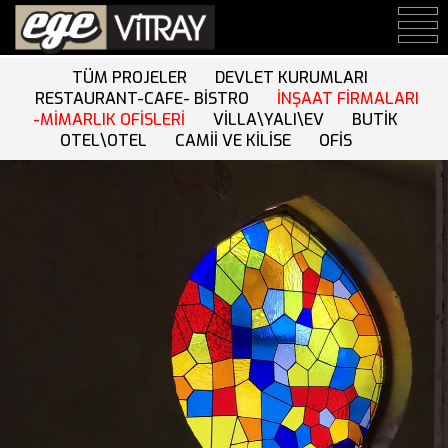
TÜM PROJELER
DEVLET KURUMLARI
RESTAURANT-CAFE- BİSTRO
İNŞAAT FİRMALARI
-MİMARLIK OFİSLERİ
VİLLA\YALI\EV
BUTİK
OTEL\OTEL
CAMİİ VE KİLİSE
OFİS