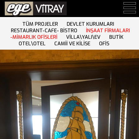
TÜM PROJELER
DEVLET KURUMLARI
RESTAURANT-CAFE- BİSTRO
İNŞAAT FİRMALARI
-MİMARLIK OFİSLERİ
VİLLA\YALI\EV
BUTİK
OTEL\OTEL
CAMİİ VE KİLİSE
OFİS