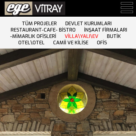
TÜM PROJELER
DEVLET KURUMLARI
RESTAURANT-CAFE- BİSTRO
İNŞAAT FİRMALARI
-MİMARLIK OFİSLERİ
VİLLA\YALI\EV
BUTİK
OTEL\OTEL
CAMİİ VE KİLİSE
OFİS